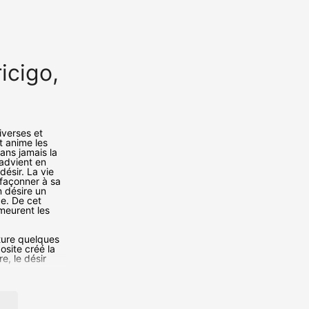
ricigo, humain enthousiaste
iverses et
et anime les
sans jamais la
u advient en
ésir. La vie
façonner à sa
n désire un
ce. De cet
meurent les
ture quelques
osite créé la
e, le désir
e l'illusion.
ce.
ité,
a perméabilité