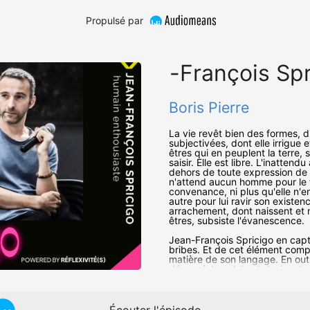
Propulsé par
#11 Jean-François Sp
Boris Pierre
La vie revêt bien des formes, d
subjectivées, dont elle irrigue 
êtres qui en peuplent la terre, 
saisir. Elle est libre. L'inattend
dehors de toute expression de d
n'attend aucun homme pour le 
convenance, ni plus qu'elle n'e
autre pour lui ravir son existen
arrachement, dont naissent et 
êtres, subsiste l'évanescence.
Jean-François Spricigo en cap
bribes. Et de cet élément comp
matière de son langage. En outr
dépossède celui qui s'avise de
l'appréhender, proie irrésistible d
L'humilité se substitue à l'auda
Rencontrer sa propre vulnérabil
disséquer ses truismes, sentir l