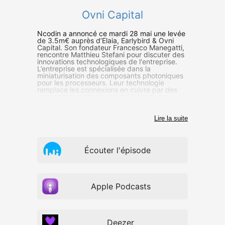
Ovni Capital
Ncodin a annoncé ce mardi 28 mai une levée
de 3.5m€ auprès d’Elaia, Earlybird & Ovni
Capital. Son fondateur Francesco Manegatti,
rencontre Matthieu Stefani pour discuter des
innovations technologiques de l'entreprise.
L’entreprise est spécialisée dans la
miniaturisation des composants photoniques
pour les processeurs. Leur technologie
remplace les connexions en cuivre par des
connexions optiques, ce qui permet des
transferts de données plus rapides et plus
efficaces.
Lire la suite
Écouter l'épisode
Apple Podcasts
Deezer