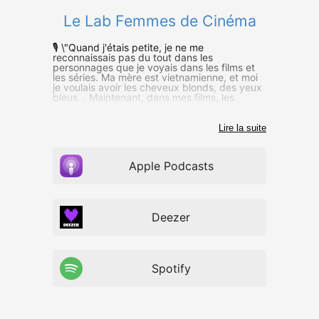
Le Lab Femmes de Cinéma
🎙️ \"Quand j'étais petite, je ne me
reconnaissais pas du tout dans les
personnages que je voyais dans les films et
les séries. Ma mère est vietnamienne, et moi
je voulais avoir les cheveux blonds, des yeux
bleus... Maintenant, dans mes films, les
personnages sont généralement des femmes,
elles sont brunes, avec des traits asiatiques.\"
Lire la suite
Apple Podcasts
Deezer
Spotify