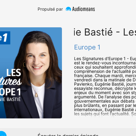
Propulsé par
Eugénie Bastié - Le
Europe 1
Les Signatures d'Europe 1 - Eu
est le rendez-vous incontourna
ceux qui souhaitent approfondi
compréhension de l'actualité po
française. Chaque mardi, mercr
vendredi dans la matinale de Di
Pavlenko, Eugénie Bastié, journa
essayiste reconnue, décrypte 
enjeux du moment avec son styl
argumenté. De l'analyse des po
gouvernementales aux débats d
plus brûlants, en passant par l
internationaux, Eugénie Bastié
les sujets qui font l'actualité. 
est un véritable outil pour se f
opinion éclairée et comprendre
qui façonnent notre monde.