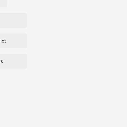
ict
ts