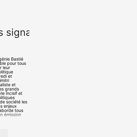
s signatures d'Europe 1
Eugé
génie Bastié
ble pour tous
r leur
litique
edi et
mitri
liste et
les grands
e incisif et
litiques
e société les
es enjeux
 aborde tous
Son émission
orger une
 les enjeux