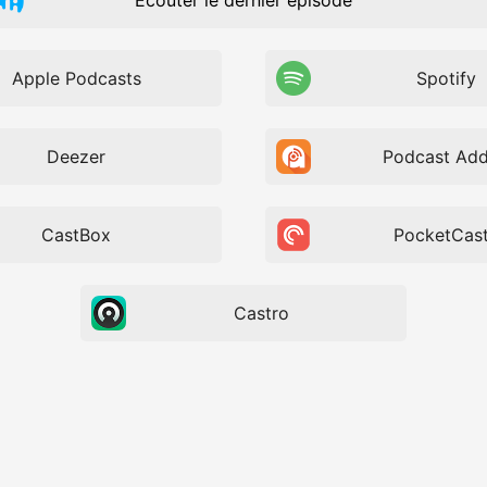
Écouter le dernier épisode
Apple Podcasts
Spotify
Deezer
Podcast Add
CastBox
PocketCas
Castro