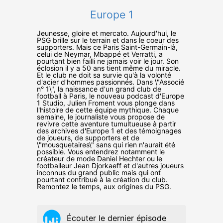
Europe 1
Jeunesse, gloire et mercato. Aujourd'hui, le
PSG brille sur le terrain et dans le coeur des
supporters. Mais ce Paris Saint-Germain-là,
celui de Neymar, Mbappé et Verratti, a
pourtant bien failli ne jamais voir le jour. Son
éclosion il y a 50 ans tient même du miracle.
Et le club ne doit sa survie qu'à la volonté
d'acier d'hommes passionnés. Dans \"Associé
n° 1\", la naissance d'un grand club de
football à Paris, le nouveau podcast d'Europe
1 Studio, Julien Froment vous plonge dans
l'histoire de cette équipe mythique. Chaque
semaine, le journaliste vous propose de
revivre cette aventure tumultueuse à partir
des archives d'Europe 1 et des témoignages
de joueurs, de supporters et de
\"mousquetaires\" sans qui rien n'aurait été
possible. Vous entendrez notamment le
créateur de mode Daniel Hechter ou le
footballeur Jean Djorkaeff et d'autres joueurs
inconnus du grand public mais qui ont
pourtant contribué à la création du club.
Remontez le temps, aux origines du PSG.
Écouter le dernier épisode